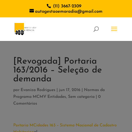
(11) 3667-2309
autogestaoemoradia@gmail.com
[Revogada] Portaria
163/2016 – Seleção de
demanda
por
Evaniza Rodrigues
|
jun 17, 2016
|
Normas do
Programa MCMV Entidades
,
Sem categoria
|
0
Comentários
Portaria MCidades 163 – Sistema Nacional de Cadastro