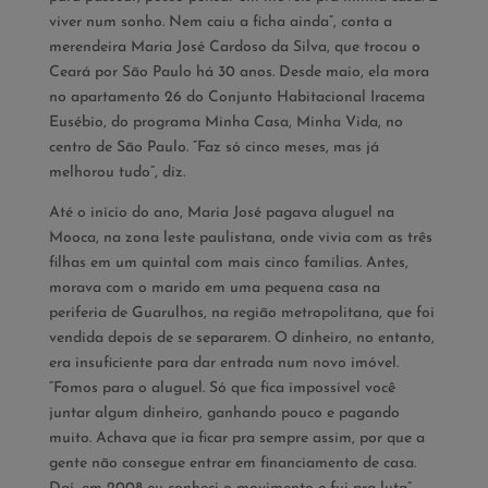
viver num sonho. Nem caiu a ficha ainda”, conta a
merendeira Maria José Cardoso da Silva, que trocou o
Ceará por São Paulo há 30 anos. Desde maio, ela mora
no apartamento 26 do Conjunto Habitacional Iracema
Eusébio, do programa Minha Casa, Minha Vida, no
centro de São Paulo. “Faz só cinco meses, mas já
melhorou tudo”, diz.
Até o início do ano, Maria José pagava aluguel na
Mooca, na zona leste paulistana, onde vivia com as três
filhas em um quintal com mais cinco famílias. Antes,
morava com o marido em uma pequena casa na
periferia de Guarulhos, na região metropolitana, que foi
vendida depois de se separarem. O dinheiro, no entanto,
era insuficiente para dar entrada num novo imóvel.
“Fomos para o aluguel. Só que fica impossível você
juntar algum dinheiro, ganhando pouco e pagando
muito. Achava que ia ficar pra sempre assim, por que a
gente não consegue entrar em financiamento de casa.