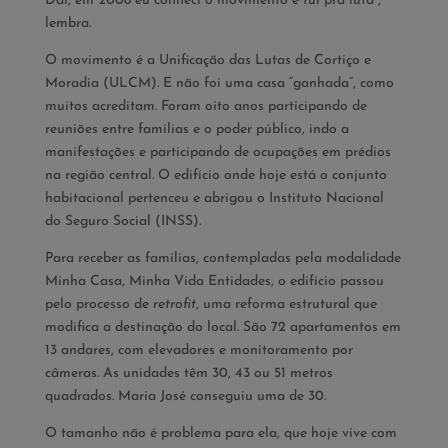
Daí, em 2008 eu conheci o movimento e fui pra luta”,
lembra.
O movimento é a Unificação das Lutas de Cortiço e
Moradia (ULCM). E não foi uma casa “ganhada”, como
muitos acreditam. Foram oito anos participando de
reuniões entre famílias e o poder público, indo a
manifestações e participando de ocupações em prédios
na região central. O edifício onde hoje está o conjunto
habitacional pertenceu e abrigou o Instituto Nacional
do Seguro Social (INSS).
Para receber as famílias, contempladas pela modalidade
Minha Casa, Minha Vida Entidades, o edifício passou
pelo processo de
retrofit
, uma reforma estrutural que
modifica a destinação do local. São 72 apartamentos em
13 andares, com elevadores e monitoramento por
câmeras. As unidades têm 30, 43 ou 51 metros
quadrados. Maria José conseguiu uma de 30.
O tamanho não é problema para ela, que hoje vive com