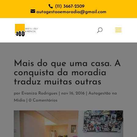
(11) 3667-2309
autogestaoemoradia@gmail.com
Mais do que uma casa. A
conquista da moradia
traduz muitas outras
por
Evaniza Rodrigues
|
nov 16, 2016
|
Autogestão na
Mídia
|
0 Comentários