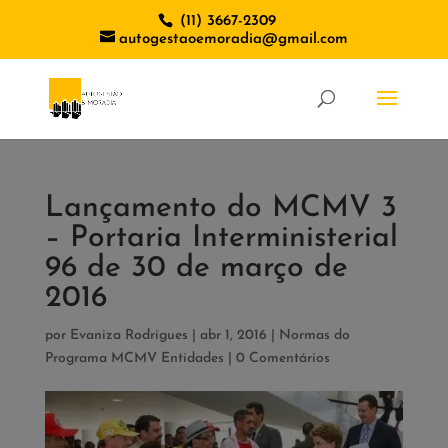
(11) 3667-2309
autogestaoemoradia@gmail.com
Lançamento do MCMV 3
– Portaria Interministerial
96 de 30 de março de
2016
por
Evaniza Rodrigues
|
abr 1, 2016
|
Normas do
Programa MCMV Entidades
|
0 Comentários