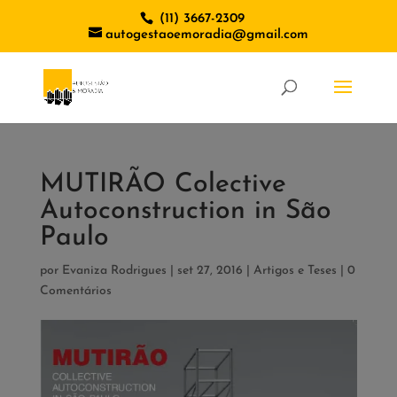
(11) 3667-2309
autogestaoemoradia@gmail.com
MUTIRÃO Colective
Autoconstruction in São
Paulo
por
Evaniza Rodrigues
|
set 27, 2016
|
Artigos e Teses
|
0
Comentários