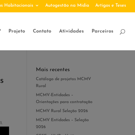
s Habitacionais
Autogestão na Mídia
Artigos e Teses
?
Projeto
Contato
Atividades
Parceiros
Mais recentes
s
Catálogo de projetos MCMV
Rural
MCMV-Entidades –
Orientações para contratação
MCMV Rural Seleção 2026
MCMV Entidades – Seleção
1.
2026