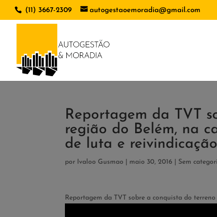
(11) 3667-2309
autogestaoemoradia@gmail.com
Reportagem da TVT so
região do Belém, na c
de luta e reivindicaçã
por
Ivaloo Gusmao
|
maio 30, 2016
|
Sem categor
Reportagem da TVT sobre a conquista do terreno n