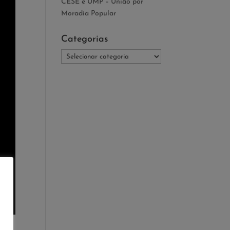
CESE e UMP – União por
Moradia Popular
Categorias
Categorias