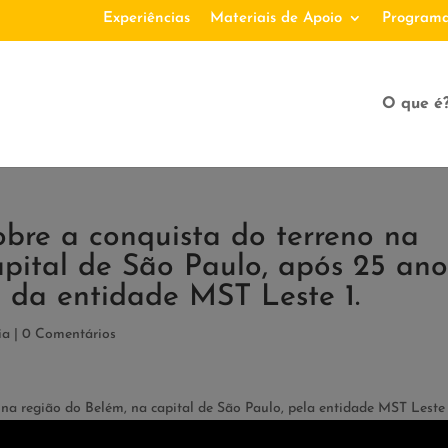
Experiências
Materiais de Apoio
Programa
O que é
bre a conquista do terreno na
apital de São Paulo, após 25 ano
o da entidade MST Leste 1.
ia
|
0 Comentários
a região do Belém, na capital de São Paulo, pela entidade MST Leste 