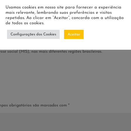
 em Programas e Projetos de Habitação de Interesse Social – EAD TRA
Aliança de Cidades, tem como objetivo principal capacitar, em Trabalh
Usamos cookies em nosso site para fornecer a experiência
mais relevante, lembrando suas preferências e visitas
s de urbanização e regularização de assentamentos precários e produç
repetidas. Ao clicar em “Aceitar”, concorda com a utilização
de todos os cookies.
e no rol de esforços que vêm sendo empreendidos pela SNH visando o
Configurações dos Cookies
Aceitar
l dos municípios brasileiros. Sabemos da inovação e, principalmente, do
apacitação a distância voltada para o diálogo e aperfeiçoamento de
se social (HIS), nas mais diferentes regiões brasileiras.
pos obrigatórios são marcados com
*