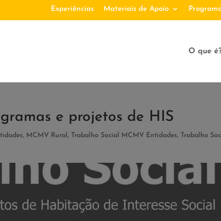
Experiências
Materiais de Apoio
Programa
O que é
ogramas e projetos de HIS
idades
,
MCMV Rural
,
Trabalho Social MCMV Entidades
,
Trabalho Soc