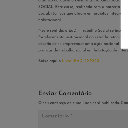
didático do Curso à Distância: Trabalho Social
SOCIAL. Este curso, realizado com a parceria da 
Social, técnicos que atuam em projetos integrado
habitacional.
Neste sentido, o EaD – Trabalho Social se inser
fortalecimento institucional do setor habitaciona
desafio de se empreender uma ação nacional de c
práticas de trabalho social em habitação de interes
Baixe aqui o
Livro_EAD_19-10-10
Enviar Comentário
O seu endereço de e-mail não será publicado.
Cam