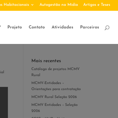
s Habitacionais
Autogestão na Mídia
Artigos e Teses
?
Projeto
Contato
Atividades
Parceiros
Mais recentes
Catálogo de projetos MCMV
ial
Rural
MCMV-Entidades –
Orientações para contratação
MCMV Rural Seleção 2026
MCMV Entidades – Seleção
2026