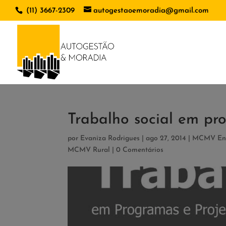
(11) 3667-2309
autogestaoemoradia@gmail.com
Trabalho social em pr
por
Evaniza Rodrigues
|
ago 27, 2014
|
MCMV Ent
MCMV Rural
|
0 Comentários