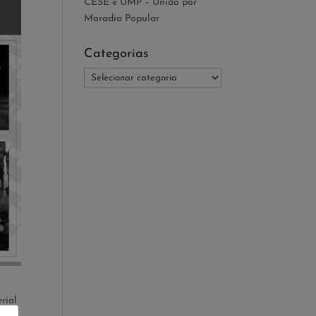
CESE e UMP – União por
Moradia Popular
Categorias
Categorias
rial