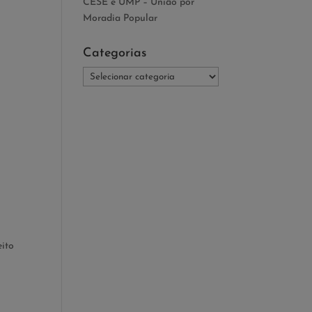
CESE e UMP – União por
Moradia Popular
Categorias
Categorias
eito