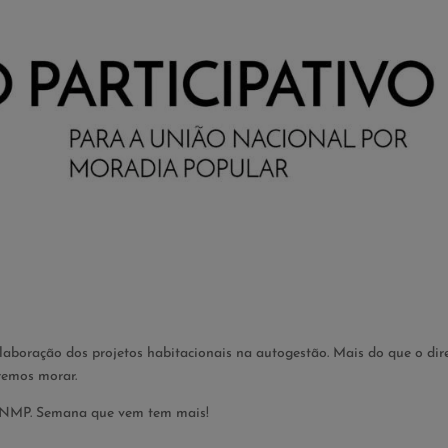
aboração dos projetos habitacionais na autogestão. Mais do que o dir
eremos morar.
a UNMP. Semana que vem tem mais!