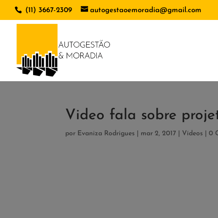
(11) 3667-2309
autogestaoemoradia@gmail.com
Video fala sobre proje
por
Evaniza Rodrigues
|
mar 2, 2017
|
Vídeos
|
0 