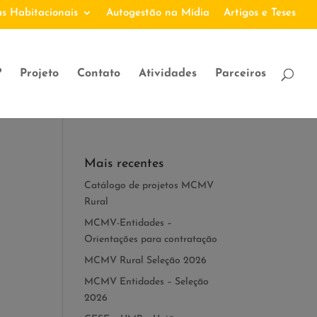
s Habitacionais
Autogestão na Mídia
Artigos e Teses
?
Projeto
Contato
Atividades
Parceiros
Mais recentes
Catálogo de projetos MCMV
Rural
MCMV-Entidades –
Orientações para contratação
MCMV Rural Seleção 2026
MCMV Entidades – Seleção
2026