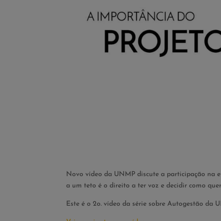
Novo vídeo da UNMP discute a participação na el
a um teto é o direito a ter voz e decidir como qu
Este é o 2o. vídeo da série sobre Autogestão d