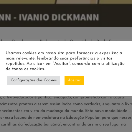
adoras Populares na Pedagogia do Oprimido de Paulo Freire.
que nós estamos produzindo nos últimos anos. A diferença de um livro-
Usamos cookies em nosso site para fornecer a experiência
mais relevante, lembrando suas preferências e visitas
repetidas. Ao clicar em “Aceitar”, concorda com a utilização
te conectado a perspectiva da transformação da sociedade, problemati
de todos os cookies.
/as estão inseridos; enquanto os livros didáticos têm se caracterizado
Configurações dos Cookies
Aceitar
, principalmente, da realidade – são assépticos.
s, o livro-educador é político, engajado, comprometido com a causa
hecimentos prontos a serem assimilados como verdades, enquanto o livr
conhecimentos em vista da mudança do mundo. Esta nova modalidade – 
cher essa lacuna de nomenclatura na Educação Popular, para que nossos
 cartilhas da “educação bancária”, encontrando assim o seu lugar na