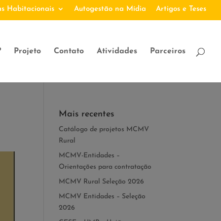
s Habitacionais
Autogestão na Mídia
Artigos e Teses
?
Projeto
Contato
Atividades
Parceiros
Mais recentes
Catálogo de projetos MCMV
Rural
MCMV-Entidades –
Orientações para contratação
MCMV Rural Seleção 2026
MCMV Entidades – Seleção
2026