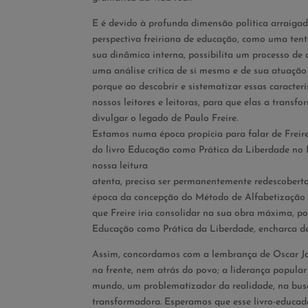
E é devido à profunda dimensão política arraiga
perspectiva freiriana de educação, como uma tenta
sua dinâmica interna, possibilita um processo de
uma análise crítica de si mesmo e de sua atuação
porque ao descobrir e sistematizar essas caracte
nossos leitores e leitoras, para que elas a tra
divulgar o legado de Paulo Freire.
Estamos numa época propícia para falar de Frei
do livro Educação como Prática da Liberdade no 
nossa leitura
atenta, precisa ser permanentemente redescoberta, 
época da concepção do Método de Alfabetização de
que Freire iria consolidar na sua obra máxima, po
Educação como Prática da Liberdade, encharca de 
Assim, concordamos com a lembrança de Oscar Jar
na frente, nem atrás do povo; a liderança popul
mundo, um problematizador da realidade, na bus
transformadora. Esperamos que esse livro-educad