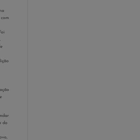
 na
e com
Foi
,
de
dição
cação
de
andar
o do
ovo,