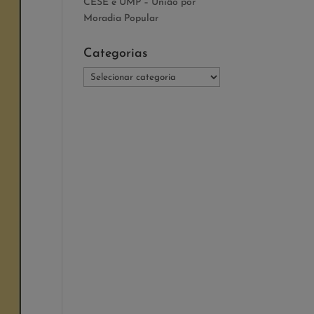
CESE e UMP – União por
Moradia Popular
Categorias
Categorias