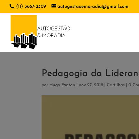
(11) 3667-2309
autogestaoemoradia@gmail.com
Pedagogia da Lideran
por
Hugo Fanton
|
nov 27, 2018
|
Cartilhas
|
0 Co