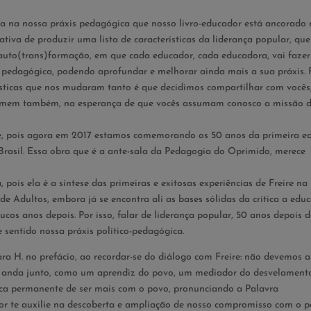
da na nossa práxis pedagógica que nosso livro-educador está ancorado
tiva de produzir uma lista de características da liderança popular, qu
 auto(trans)formação, em que cada educador, cada educadora, vai fazer
 pedagógica, podendo aprofundar e melhorar ainda mais a sua práxis. 
rísticas que nos mudaram tanto é que decidimos compartilhar com vocês
nsformem também, na esperança de que vocês assumam conosco a missão 
re, pois agora em 2017 estamos comemorando os 50 anos da primeira e
Brasil. Essa obra que é a ante-sala da Pedagogia do Oprimido, merece
pois ela é a síntese das primeiras e exitosas experiências de Freire na
 Adultos, embora já se encontra ali as bases sólidas da crítica a edu
ucos anos depois. Por isso, falar de liderança popular, 50 anos depois 
sentido nossa práxis político-pedagógica.
a H. no prefácio, ao recordar-se do diálogo com Freire: não devemos 
ar anda junto, como um aprendiz do povo, um mediador do desvelament
ca permanente de ser mais com o povo, pronunciando a Palavra
or te auxilie na descoberta e ampliação de nosso compromisso com o p